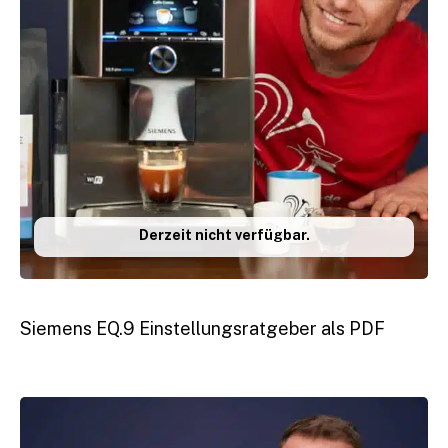
schon immer wissen wolltest, wie viel Kaffeebohnen
dein EQ.6 verbraucht, um eine gute Kostenübersicht zu
erhalten. Wir haben den Verbrauch bei allen
Einstellungen genau gemessen.
Hol‘ das Optimum aus dem EQ.6
Kaffeevollautomat – alles genau erklärt
auf 27 Seiten PDF und im Video direkt
zum Nachmachen und glücklich werden
Derzeit nicht verfügbar.
Der Ratgeber ist für dich, wenn du keine Zeit (und vor
allem keine Milch und Espresso!) verschwenden willst,
bis du die besten Einstellungen gefunden hast. Ich
Siemens EQ.9 Einstellungsratgeber als PDF
zeige dir meine persönlichen Empfehlungen aber auch
Tipps, wie du
deinen vollkommenen Geschmack
finden kannst
Du kannst das Wissen direkt anwenden: Das PDF ist für
den Druck optimiert und zusätzlich kannst du mir im