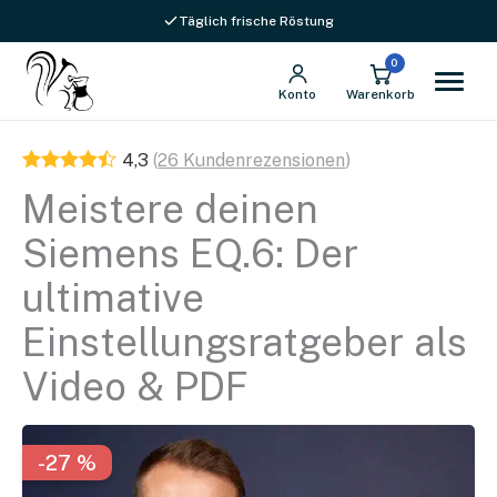
Versandkostenfrei ab 69 € in DE
Täglich frische Röstung
0
Konto
Warenkorb
4,3
(
26
Kundenrezensionen
)
Meistere deinen
Siemens EQ.6: Der
ultimative
Einstellungsratgeber als
Video & PDF
-27 %