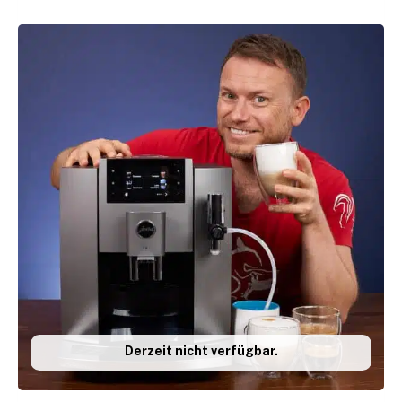
Küche hat. Wie dem auch sei, ich helfe dir dabei
die
häufigsten Fehler bei der Bedienung
zu vermeiden und
einen richtig guten, schokoladigen Geschmack zu erreichen.
Für alle Einstellungen und Tipps nutze ich meinen für
Vollautomaten entwickelten Kaffee, der kommt immer
frisch geröstet an. Die Einstellungen, die ich in meinem
Ratgeber empfehle, passen auch mit anderen
Kaffeebohnen, solange sie frisch geröstet und nicht zu
dunkel sind.
Mein Ratgeber funktioniert mit allen Siemens EQ.6-
Varianten:
Siemens EQ.6 plus s700
Siemens EQ.6 plus extraKlasse
Derzeit nicht verfügbar.
Siemens EQ.6 plus s100