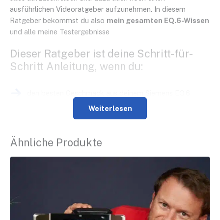
ausführlichen Videoratgeber aufzunehmen. In diesem
Ratgeber bekommst du also
mein gesamten EQ.6-Wissen
und alle meine Testergebnisse
Dieser Ratgeber ist deine Schritt-für-
Schritt Anleitung, wenn du:
den besten Geschmack aus deinem Siemens EQ.6
herausholen möchtest.
Weiterlesen
genau wissen willst, wie du Espresso, Café Crema,
Cappuccino und Latte Macchiato perfekt einstellst.
Ähnliche Produkte
vielleicht noch nicht ganz glücklich mit dem
Milchschaum bist.
Tipps und Tricks zur Pflege und Reinigung suchst,
damit du möglichst lange etwas von deinem Gerät
hast.