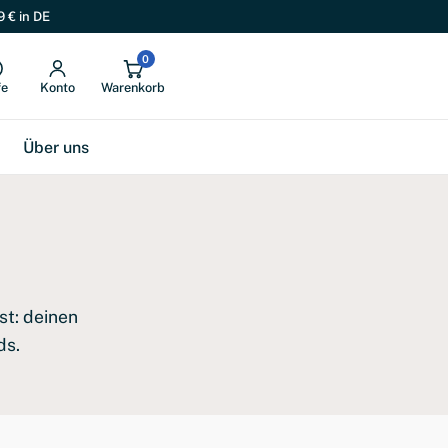
9 € in DE
0
fe
Konto
Warenkorb
Über uns
st: deinen
ds.