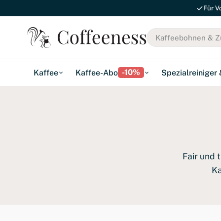
Für V
-10%
Kaffee
Kaffee-Abo
Spezialreiniger
Fair und 
Ka