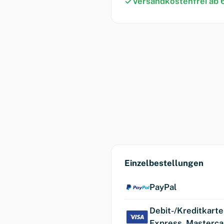
Versandkostenfrei ab 
Einzelbestellungen
PayPal
Debit-/Kreditkarte
Express, Masterca