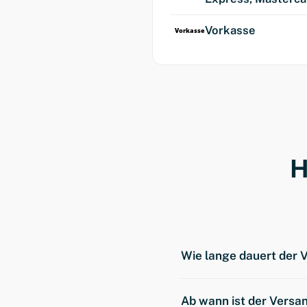
Vorkasse
H
Wie lange dauert der 
In der Regel 2–4 Werkta
Ab wann ist der Versa
Produkte aus unserem V