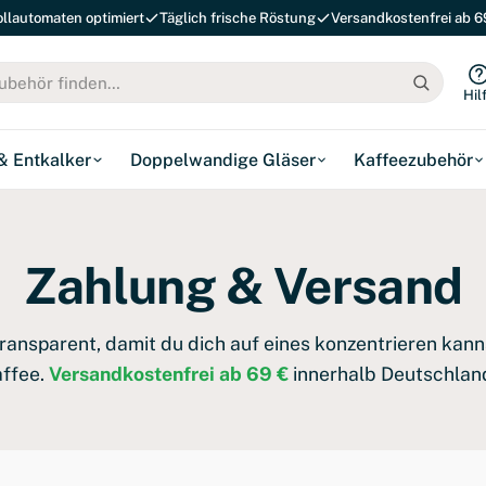
ollautomaten optimiert
Täglich frische Röstung
Versandkostenfrei ab 6
Hil
 & Entkalker
Doppelwandige Gläser
Kaffeezubehör
Zahlung & Versand
transparent, damit du dich auf eines konzentrieren kann
ffee.
Versandkostenfrei ab 69 €
innerhalb Deutschlan