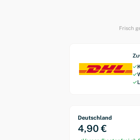
Frisch g
Zu
K
W
L
Deutschland
4,90 €