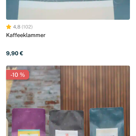
4,8
(102)
Kaffeeklammer
9,90 
€
-10 %
-10 %