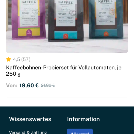
4,5
(57)
Kaffeebohnen-Probierset für Vollautomaten, je
250 g
Von: 
19,60 
€
21,80 
€
Ursprünglicher Preis war: 21,80 €
Aktueller Preis ist: 19,60 €.
Wissenswertes
Information
Versand & Zahlung