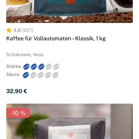
4,8
(621)
Kaffee für Vollautomaten – Klassik, 1 kg
Schokolade, Nuss
Stärke:
Säure:
32,90 
€
-10 %
-10 %