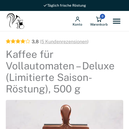
Täglich frische Röstung
0
Konto
Warenkorb
3,8
(
5
Kundenrezensionen
)
Kaffee für
Vollautomaten – Deluxe
(Limitierte Saison-
Röstung), 500 g