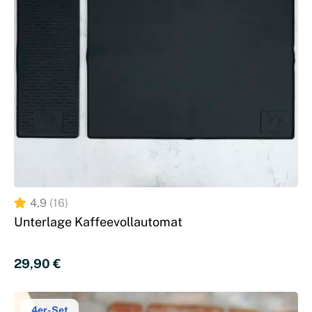
4,9
(16)
Unterlage Kaffeevollautomat
29,90 
€
4er-Set