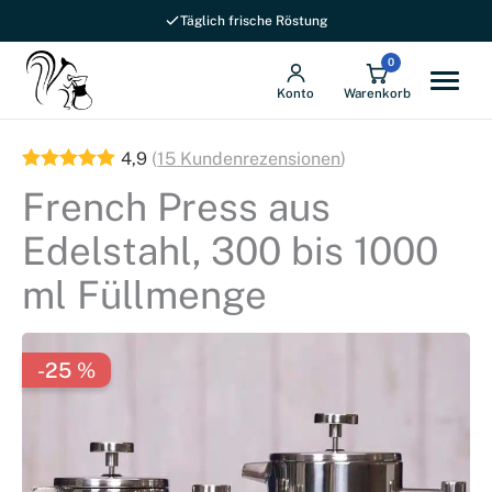
Täglich frische Röstung
0
Konto
Warenkorb
4,9
(
15
Kundenrezensionen
)
French Press aus
Edelstahl, 300 bis 1000
ml Füllmenge
-25 %