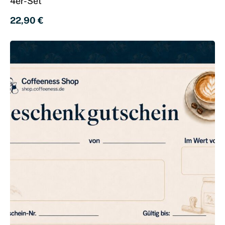
4er-Set
22,90 
€