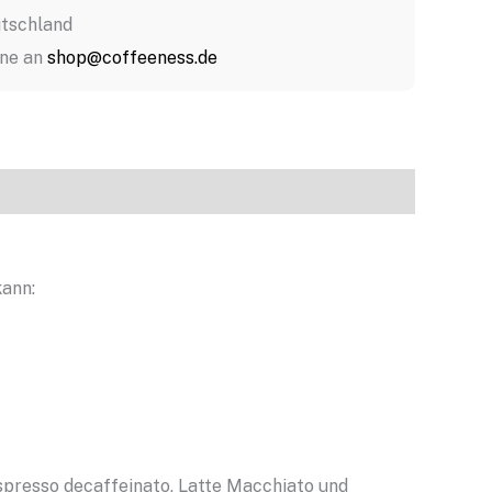
utschland
rne an
shop@coffeeness.de
kann:
presso decaffeinato, Latte Macchiato und