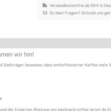
Decaf,
Versandkostenfrei ab 69 € in De
250
Du hast Fragen? Schreib uns ge
g
Menge
Rezensionen (50)
mmen wir hin!
 Siebträger beweisen, dass entkoffeinierter Kaffee mehr 
ge
und der Experten-Röstung von backyard coffee lernst du Es