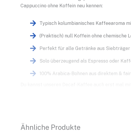
Cappuccino ohne Koffein neu kennen:
Typisch kolumbianisches Kaffeearoma mi
(Praktisch) null Koffein ohne chemische 
Perfekt für alle Getränke aus Siebträger
Solo überzeugend als Espresso oder Kaff
100% Arabica-Bohnen aus direktem & fai
Du kannst unseren Decaf-Kaffee auch erst mal mi
Ähnliche Produkte