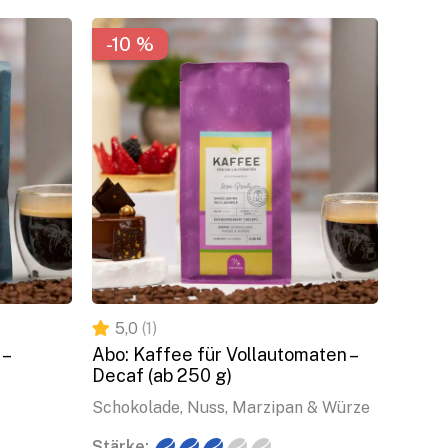
-10 %
-10 %
5,0
(1)
 –
Abo: Kaffee für Vollautomaten –
Decaf (ab 250 g)
Schokolade, Nuss, Marzipan & Würze
Stärke: