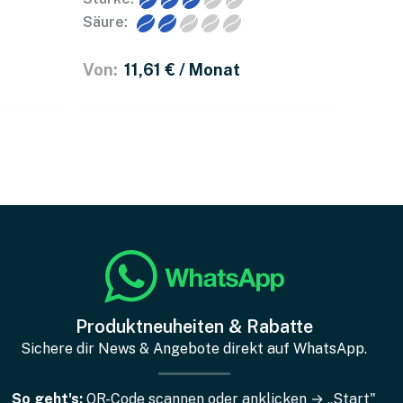
Säure:
Von: 
11,61 
€
 / Monat
en Vielfalt bei der Zubereitung. Denn
Produktneuheiten & Rabatte
Sichere dir News & Angebote direkt auf WhatsApp.
 im Vollautomat, sondern auch prächtig in deiner
So geht's:
QR-Code scannen oder anklicken → „Start"