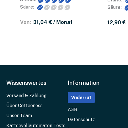
Säure:
Säure:
Von: 
31,04 
€
 / Monat
12,90 
€
Decaf-Zubereitungstipps: Koffeinf
Wissenswertes
Information
Unsere Kaffeebohnen ohne Koffein halten dem Verg
Versand & Zahlung
Widerruf
entkoffeiniert sollte nicht anders funktionieren al
Über Coffeeness
AGB
Unser entkoffeinierter Kaffee bietet dir sogar no
Unser Team
Datenschutz
Espressomaschine oder im hybriden Siebträger. B
Kaffeevollautomaten Tests