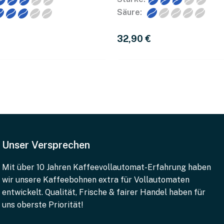
Säure:
32,90 
€
reier Kaffee kann alles!
Unser Versprechen
leich mit besten Kaffeesorten mühelos stand – auch in Sach
Mit über 10 Jahren Kaffeevollautomat-Erfahrung haben
s der übliche Koffein-Kick.
wir unsere Kaffeebohnen extra für Vollautomaten
entwickelt. Qualität, Frische & fairer Handel haben für
ch mehr Vorteile: Die Arabica-Bohnen funktionieren nicht nur
uns oberste Priorität!
eachte einfach folgende Tipps: