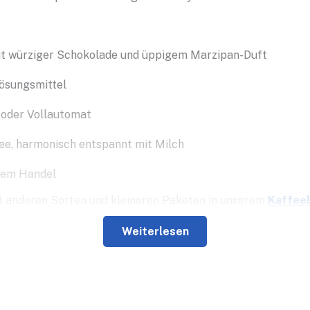
t würziger Schokolade und üppigem Marzipan-Duft
Lösungsmittel
 oder Vollautomat
ee, harmonisch entspannt mit Milch
rem Handel
t anderen Sorten und kleineren Paketen in unserem
Kaffee
Weiterlesen