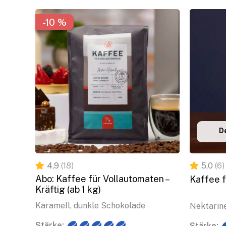
-10 %
-10 %
De
4,9
(18)
5,0
(6)
Abo: Kaffee für Vollautomaten –
Kaffee f
Kräftig (ab 1 kg)
Karamell, dunkle Schokolade
Nektarine
Stärke:
Stärke: