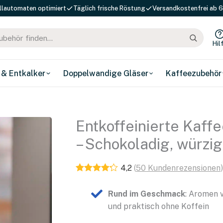
llautomaten optimiert
Täglich frische Röstung
Versandkostenfrei ab 6
Hil
 & Entkalker
Doppelwandige Gläser
Kaffeezubehör
Entkoffeinierte Kaff
– Schokoladig, würzig
4,2
(
50
Kundenrezensionen
Rund im Geschmack
: Aromen 
und praktisch ohne Koffein