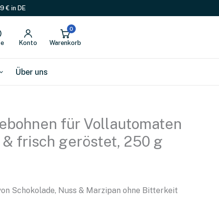
Vollautomaten
9 € in DE
–
Decaf,
0
250
fe
Konto
Warenkorb
g
Menge
Über uns
eebohnen für Vollautomaten
 & frisch geröstet, 250 g
)
von Schokolade, Nuss & Marzipan ohne Bitterkeit