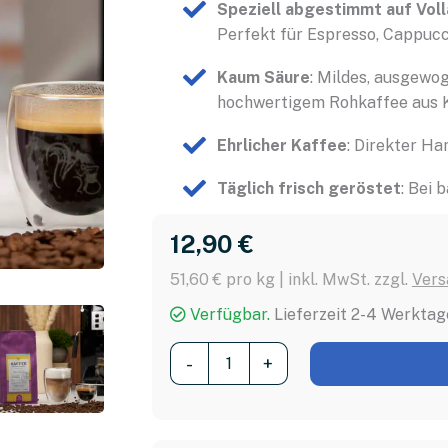
Speziell abgestimmt auf Vol
Perfekt für Espresso, Cappucci
Kaum Säure
: Mildes, ausgewo
hochwertigem Rohkaffee aus 
Ehrlicher Kaffee
: Direkter H
Täglich frisch geröstet
: Bei 
12,90 
€
51,60 € pro kg | inkl. MwSt. zzgl.
Vers
Verfügbar.
Lieferzeit 2-4 Werktag
Kaffee
-
+
für
Vollautomaten
–