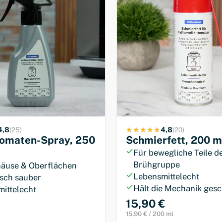
4,8
4,8
(25)
(20)
tomaten-Spray, 250
Schmierfett, 200 m
Für bewegliche Teile d
Brühgruppe
äuse & Oberflächen
Lebensmittelecht
sch sauber
Hält die Mechanik ges
ittelecht
15,90 €
15,90 € / 200 ml