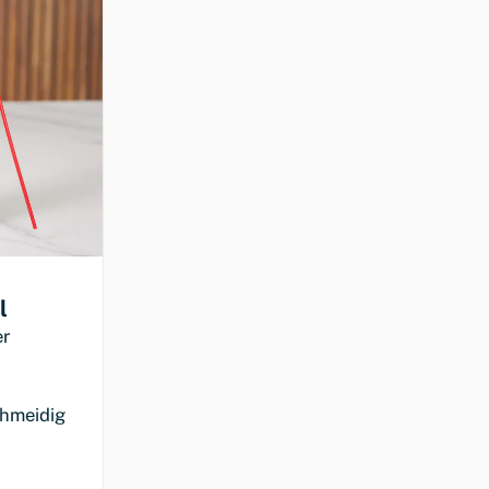
l
er
chmeidig