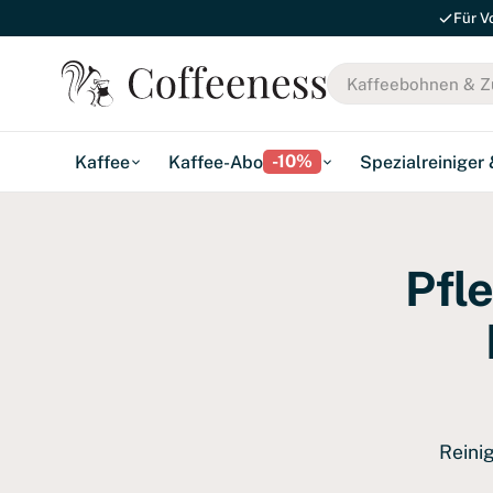
Für V
-10%
Kaffee
Kaffee-Abo
Spezialreiniger
Pfl
Reini