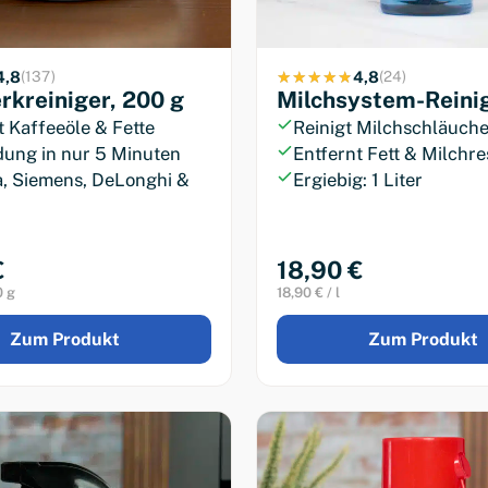
4,8
4,8
(137)
(24)
kreiniger, 200 g
Milchsystem-Reinige
t Kaffeeöle & Fette
Reinigt Milchschläuche
ung in nur 5 Minuten
Entfernt Fett & Milchre
a, Siemens, DeLonghi &
Ergiebig: 1 Liter
€
18,90 €
0 g
18,90 € / l
Zum Produkt
Zum Produkt