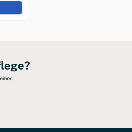
flege?
deines