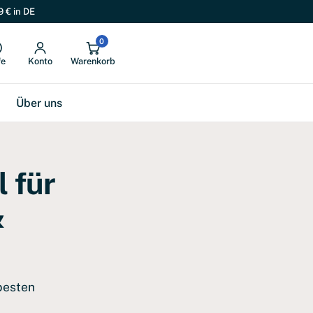
9 € in DE
0
fe
Konto
Warenkorb
Über uns
 für
&
besten