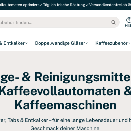
ollautomaten optimiert
Täglich frische Röstung
Versandkostenfrei ab 6
Hil
 & Entkalker
Doppelwandige Gläser
Kaffeezubehör
ege- & Reinigungsmittel
Kaffeevollautomaten 
Kaffeemaschinen
ger, Tabs & Entkalker – für eine lange Lebensdauer und 
Geschmack deiner Maschine.