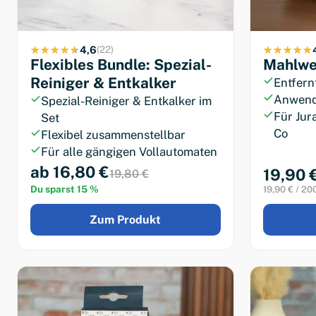
4,6
(22)
Flexibles Bundle: Spezial-
Mahlwer
Reiniger & Entkalker
Entfern
Anwend
Spezial-Reiniger & Entkalker im
Für Jur
Set
Co
Flexibel zusammenstellbar
Für alle gängigen Vollautomaten
ab 16,80 €
19,90 
19,80 €
Du sparst 15 %
19,90 € / 20
Zum Produkt