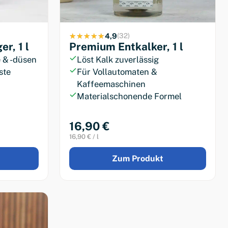
4,9
(32)
r, 1 l
Premium Entkalker, 1 l
 & -düsen
Löst Kalk zuverlässig
ste
Für Vollautomaten &
Kaffeemaschinen
Materialschonende Formel
16,90 €
16,90 € / l
Zum Produkt