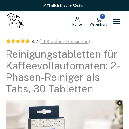
Stück
Versandkostenfrei ab 69 € in DE
Täglich frische Röstung
Menge
0
Konto
Warenkorb
4,7
(
51
Kundenrezensionen
)
Reinigungstabletten für
Kaffeevollautomaten: 2-
Phasen-Reiniger als
Tabs, 30 Tabletten