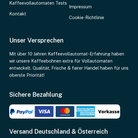
Wie funktioniert die Reinigung mit
Kaffeevollautomaten Tests
Impressum
Tabletten?
Kontakt
Cookie-Richtlinie
Die Reinigung mit unseren Tabletten ist denkbar einfach und
effektiv. Im Gegensatz zu manuellen Reinigungsmethoden
übernimmt dein Kaffeevollautomat den Großteil der Arbeit
Unser Versprechen
für dich. Die spezielle Formulierung der Tabletten löst selbst
hartnäckigste Kaffeeöle und -fette, während gleichzeitig
Mit über 10 Jahren Kaffeevollautomat-Erfahrung haben
empfindliche Bauteile geschont werden.
wir unsere Kaffeebohnen extra für Vollautomaten
entwickelt. Qualität, Frische & fairer Handel haben für uns
Reinigungstabletten im Vollautomat anwenden:
Schritt-für-Schritt-Anleitung
oberste Priorität!
Reinigungstablette entsprechend der
Herstelleranleitung in das dafür vorgesehene
Sichere Bezahlung
Fach einlegen
Reinigungsprogramm gemäß
Bedienungsanleitung starten
Versand Deutschland & Österreich
Warten, bis das Programm vollständig