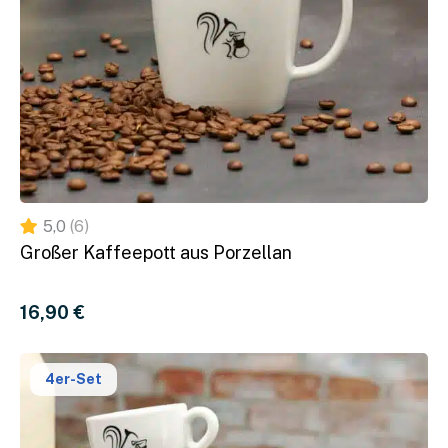
Kaffeevollautomaten: Vorteile im
Detail
Die regelmäßige Reinigung deiner Kaffeemaschine ist
entscheidend für den optimalen Genuss deiner
Kaffeebohnen für Vollautomaten
und eine lange
Lebensdauer der Maschine. Unser speziell entwickelter
Coffeeness-Reiniger bietet dabei wesentliche Vorteile
gegenüber herkömmlichen Produkten:
5,0
(6)
Andere
Großer Kaffeepott aus Porzellan
Merkmal
Coffeeness-Reiniger
Hersteller
Merkmal
Coffeeness-Reiniger
Andere
Oft wenige
16,90 
€
Hersteller
Reinigt gründlich &
gründlich od
Effektivität
günstig
aggressiver 
Oberfläche
4er-Set
Kann Schäd
Geeignet für
an
empfindliche