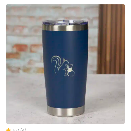
Kaffeevollautomaten reinigen?
Für optimale Ergebnisse und eine lange Lebensdauer deines
Kaffeevollautomaten empfehlen wir:
Brühgruppe:
Je nach Nutzungsintensität alle 1-2
Wochen oder nach etwa 200 Bezügen
Milchsystem:
Nach jeder Benutzung spülen,
mindestens täglich gründlich reinigen
Wasserbehälter & Tropfschale:
Mindestens einmal
wöchentlich
Mit unserem hochwertigen Reiniger für
Kaffeevollautomaten gestaltest du die regelmäßige Pflege
besonders einfach und effektiv. Im
reduzierten Pflegeset
für Vollautomaten
erhältst du alle Reinigungsmittel
speziell für die einzelnen Bauteile und sorgst damit für
Langlebigkeit und guten Kaffeegeschmack.
5,0
(4)