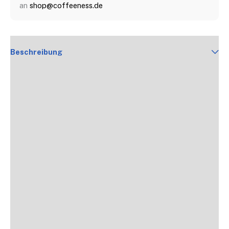
an
shop@coffeeness.de
Beschreibung
Produktdetails
FAQs
Inhaltsstoffe
Produktsicherheit
Rezensionen (51)