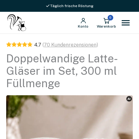
Versandkostenfrei ab 69 € in DE
0
Konto
Warenkorb
4,7
(
70
Kundenrezensionen
)
Doppelwandige Latte-
Gläser im Set, 300 ml
Füllmenge