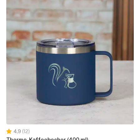
Du hast Fragen zu unseren Kaffeegläsern,
Kaffeebohnen
oder unserem
Zubehör
? Nimm gern mit uns
Kontakt
auf!
4,9
(12)
Thermo-Kaffeebecher (400 ml)