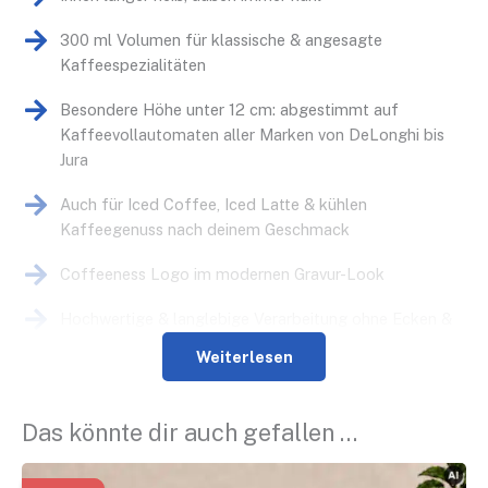
300 ml Volumen für klassische & angesagte
Kaffeespezialitäten
Besondere Höhe unter 12 cm: abgestimmt auf
Kaffeevollautomaten aller Marken von DeLonghi bis
Jura
Auch für Iced Coffee, Iced Latte & kühlen
Kaffeegenuss nach deinem Geschmack
Coffeeness Logo im modernen Gravur-Look
Hochwertige & langlebige Verarbeitung ohne Ecken &
Kanten
Weiterlesen
Braucht keinen Henkel – liegt angenehm & sicher in der
Hand
Das könnte dir auch gefallen …
Günstig im Set – 2er-Set, 4er-Set oder 6er-Set erhältlich