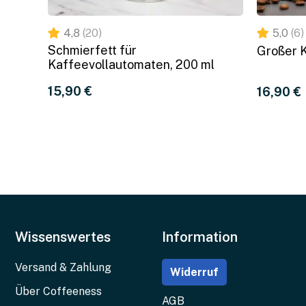
4,8
(20)
5,0
(6)
Schmierfett für
Großer K
Kaffeevollautomaten, 200 ml
15,90 
€
16,90 
€
Wissenswertes
Information
Versand & Zahlung
Widerruf
Über Coffeeness
AGB