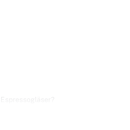
e Espressogläser?
ohnen
, der Mahlgrad, die Menge, die Einstellungen
m Bilderbuch in Becher, Tassen oder