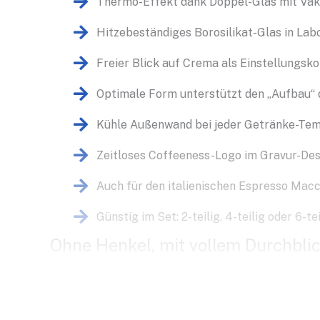
Thermo-Effekt dank Doppel-Glas mit Va
Hitzebeständiges Borosilikat-Glas in Lab
Freier Blick auf Crema als Einstellungsk
Optimale Form unterstützt den „Aufbau“ 
Kühle Außenwand bei jeder Getränke-Te
Zeitloses Coffeeness-Logo im Gravur-Des
Auch für den italienischen Espresso Mac
Günstig im Set: 2-teilig, 4-teilig oder 6-tei
Ohne Henkel, mit vollem Durchbli
In einem Espresso zeigt sich, ob du die 5 M der Z
der Maschine und die menschliche Komponente zus
Kaffeegläser.