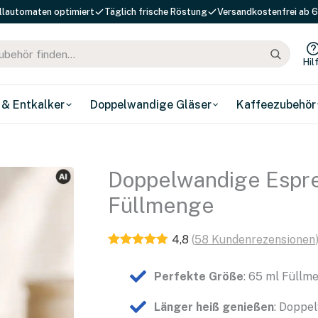
llautomaten optimiert
Täglich frische Röstung
Versandkostenfrei ab 6
Hil
 & Entkalker
Doppelwandige Gläser
Kaffeezubehör
Doppelwandige Espre
Füllmenge
4,8
(
58
Kundenrezensionen
Perfekte Größe
: 65 ml Füllm
Länger heiß genießen
: Doppe