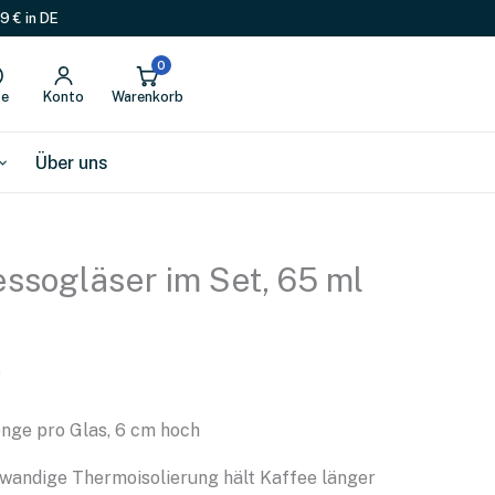
9 € in DE
0
fe
Konto
Warenkorb
Über uns
ssogläser im Set, 65 ml
)
enge pro Glas, 6 cm hoch
lwandige Thermoisolierung hält Kaffee länger