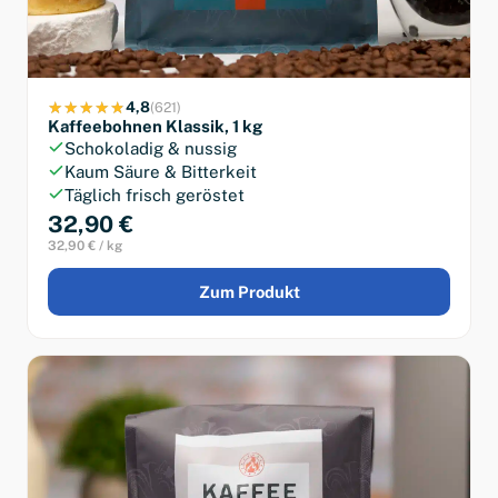
4,8
(621)
Kaffeebohnen Klassik, 1 kg
Schokoladig & nussig
Kaum Säure & Bitterkeit
Täglich frisch geröstet
32,90 €
32,90 € / kg
Zum Produkt