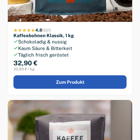
4,8
(621)
Kaffeebohnen Klassik, 1 kg
Schokoladig & nussig
Kaum Säure & Bitterkeit
Täglich frisch geröstet
32,90 €
32,90 € / kg
Zum Produkt