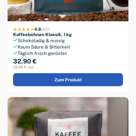
4,8
(621)
Kaffeebohnen Klassik, 1 kg
Schokoladig & nussig
Kaum Säure & Bitterkeit
Täglich frisch geröstet
32,90 €
32,90 € / kg
Zum Produkt