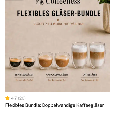
empfindliche
Materialschonung
empfindliche
Oberflächen (z. B.
Materialien
Edelstahl, Dichtungen)
verursachen
Teilweise nur
Für alle
für bestimmt
Vielseitigkeit
Kaffeemaschinen-Typen
Typen
geeignet
geeignet
Schützt
Keine oder
Maschinenkomponenten
Zusatzfunktionen
weniger
& verlängert die
Schutzwirkun
Lebensdauer
Herkunft oft
Produktion nach
Hergestellt in
unklar oder
höchsten
Deutschland
internationale
Qualitätsstandards
4,7
(20)
Produktion
Flexibles Bundle: Doppelwandige Kaffeegläser
Wir bieten unsere
Reinigungsmittel für