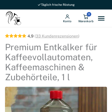
1
Täglich frische Röstung
l
Menge
0
Konto
Warenkorb
4,9
(
33
Kundenrezensionen
)
Premium Entkalker für
Kaffeevollautomaten,
Kaffeemaschinen &
Zubehörteile, 1 l