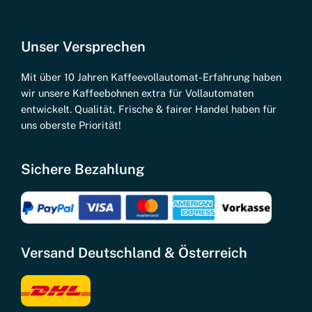
DeLonghi:
Magnifica, Dinamica, PrimaDonna, Eletta,
Unser Versprechen
und alle anderen Modellreihen
Mit über 10 Jahren Kaffeevollautomat-Erfahrung haben
Jura:
E-Serie, S-Serie, Z-Serie, ENA, GIGA, und
wir unsere Kaffeebohnen extra für Vollautomaten
sämtliche weitere Serien
entwickelt. Qualität, Frische & fairer Handel haben für
uns oberste Priorität!
Siemens:
EQ-Serie, TI-Serie, TE-Serie, und alle
anderen Modellvarianten
Sichere Bezahlung
Philips/Saeco:
GranBaristo, PicoBaristo, Xelsis,
Incanto, und alle weiteren Modelle
Melitta:
Caffeo, Barista, Avanza, und alle anderen
Serien
Versand Deutschland & Österreich
WMF:
1000, 1100, 1400, 5000, 8000, 9000, und
sämtliche weitere Modelle
Tchibo/Cafissimo:
Alle Vollautomaten und