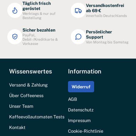
Täglich frisch
Versandkostenfrei
geröstet
ab 69 €
Werktags & nur auf
innerhalb Deutschlands
Bestellung
Sicher bezahlen
Persönlicher
PayPal,
Support
Debit-/Kreditkarte &
Von Montag bis Samstag
Vorkasse
Wissenswertes
Information
Versand & Zahlung
Widerruf
Über Coffeeness
AGB
Unser Team
Datenschutz
Kaffeevollautomaten Tests
Impressum
Kontakt
Cookie-Richtlinie