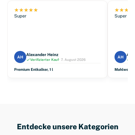
Super
Super
Alexander Heinz
Ale
AH
AH
Verifizierter Kauf
· 7. August 2026
Ve
Premium Entkalker, 1 l
Mahlwerkre
Entdecke unsere Kategorien
Kaffee
Reiniger & Entkalker