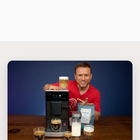
Kaffeegläser
Sirups
Kaffeezubehör
Ratgeber