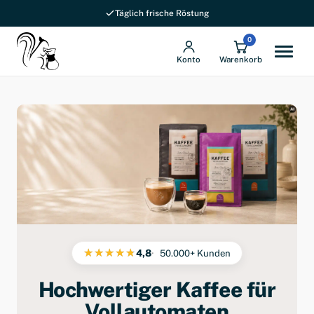
Täglich frische Röstung
Versandkostenfrei ab 69 € in DE
0
Konto
Warenkorb
4,8
50.000+ Kunden
Hochwertiger Kaffee für
Vollautomaten