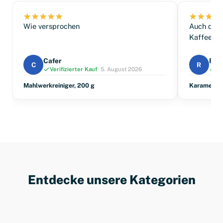
Wie versprochen
Auch das 
Kaffeenas
Cafer
Ren
C
R
Verifizierter Kauf
· 5. August 2026
Ve
Mahlwerkreiniger, 200 g
Karamell S
Entdecke unsere Kategorien
Kaffee
Reiniger & Entkalker
Kaffeegläser
Sirups
Kaffeezubehör
Ratgeber