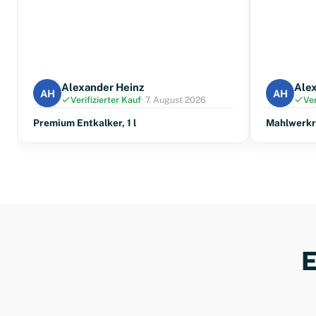
Alexander Heinz
Ale
AH
AH
Verifizierter Kauf
· 7. August 2026
Ver
Premium Entkalker, 1 l
Mahlwerkre
E
Kaffee
Sirups