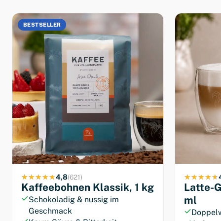
Kaffee für
Vollautoma
BESTSELLER
Schokoladige Süße. Kaum 
Bitterkeit. Immer frisch für 
Jetzt probieren
4,8
(621)
Kaffeebohnen Klassik, 1 kg
Latte-G
ml
Schokoladig & nussig im
Geschmack
Doppelw