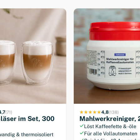
ten
Säure &
dich geröstet.
4,7
4,8
(71)
(138)
läser im Set, 300
Mahlwerkreiniger, 
Löst Kaffeefette & -öle
Für alle Vollautomaten
andig & thermoisoliert