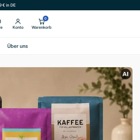
9 € in DE
0
fe
Konto
Warenkorb
Über uns