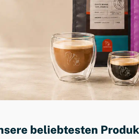
dene Kunden
er
nsere beliebtesten Produk