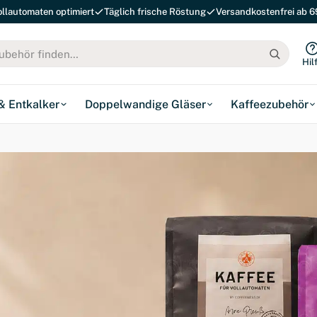
ollautomaten optimiert
Täglich frische Röstung
Versandkostenfrei ab 6
Hil
 & Entkalker
Doppelwandige Gläser
Kaffeezubehör