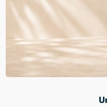
4,8
Über 50.000 zufrie
Hochwertig
U