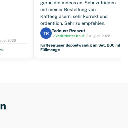
gerne die Videos an. Sehr zufrieden
mit meiner Bestellung von
Kaffeegläsern, sehr korrekt und
ordentlich. Sehr zu empfehlen.
Tadeusz Rzeszut
TR
Verifizierter Kauf
· 7. August 2026
ugust 2026
Kaffeegläser doppelwandig im Set, 200 ml
ck
Füllmenge
en
Kaffeegläser
Einstellungsratgeber