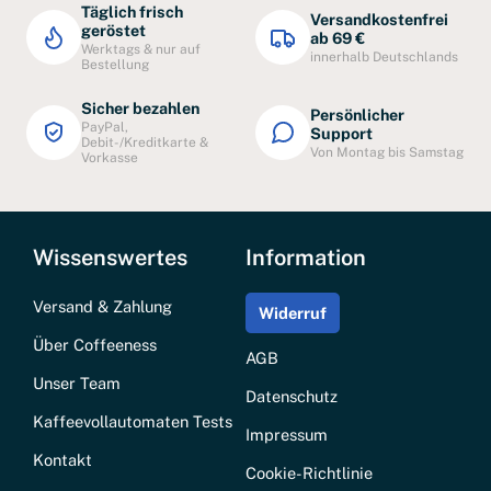
Täglich frisch
Versandkostenfrei
geröstet
ab 69 €
Werktags & nur auf
innerhalb Deutschlands
Bestellung
Sicher bezahlen
Persönlicher
PayPal,
Support
Debit-/Kreditkarte &
Von Montag bis Samstag
Vorkasse
Wissenswertes
Information
Versand & Zahlung
Widerruf
Über Coffeeness
AGB
Unser Team
Datenschutz
Kaffeevollautomaten Tests
Impressum
Kontakt
Cookie-Richtlinie