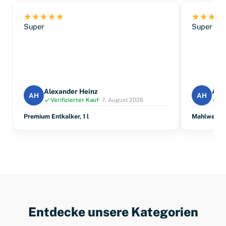
Super
Super
Alexander Heinz
Ale
AH
AH
Verifizierter Kauf
· 7. August 2026
Ve
Premium Entkalker, 1 l
Mahlwerkre
Entdecke unsere Kategorien
Kaffee
Reiniger & Entkalker