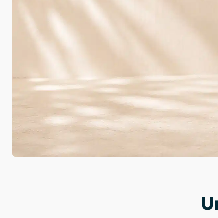
4,8
Über 50.000 zufrie
Hochwertig
U