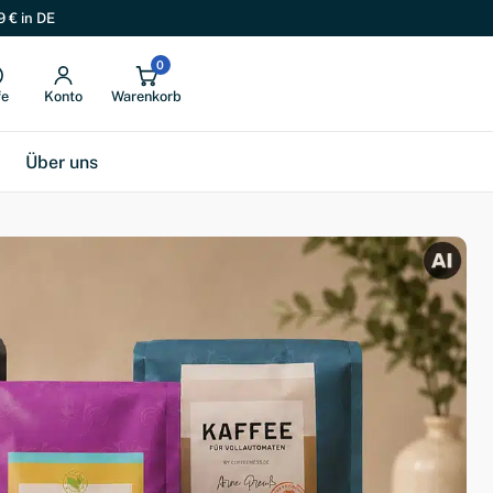
9 € in DE
0
fe
Konto
Warenkorb
Über uns