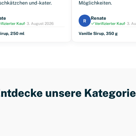
schkätzchen und-kater.
Möglichkeiten.
ate
Renate
R
ifizierter Kauf
· 3. August 2026
Verifizierter Kauf
· 3. A
irup, 250 ml
Vanille Sirup, 350 g
ntdecke unsere Kategori
Reiniger & Entkalker
Kaffeezubehör