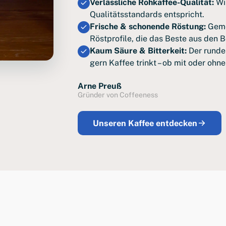
Verlässliche Rohkaffee-Qualität:
Wir
Qualitätsstandards entspricht.
Frische & schonende Röstung:
Geme
Röstprofile, die das Beste aus den 
Kaum Säure & Bitterkeit:
Der runde
gern Kaffee trinkt – ob mit oder ohne
Arne Preuß
Gründer von Coffeeness
Unseren Kaffee entdecken