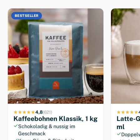
Kaffee für
Vollautoma
BESTSELLER
Schokoladige Süße. Kaum 
Bitterkeit. Immer frisch für 
Jetzt probieren
4,8
(621)
Kaffeebohnen Klassik, 1 kg
Latte-G
ml
Schokoladig & nussig im
Geschmack
Doppelw