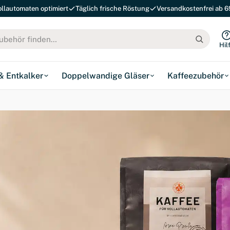
ollautomaten optimiert
Täglich frische Röstung
Versandkostenfrei ab 6
Hil
 & Entkalker
Doppelwandige Gläser
Kaffeezubehör