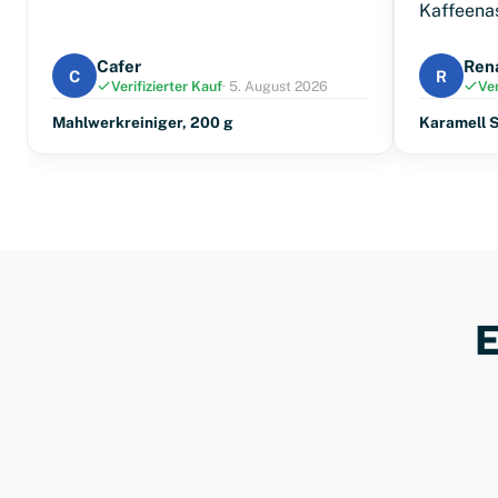
Kaffeena
Cafer
Ren
C
R
Verifizierter Kauf
· 5. August 2026
Ver
Mahlwerkreiniger, 200 g
Karamell S
E
Kaffee
Sirups