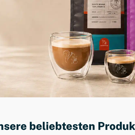
dene Kunden
er
nsere beliebtesten Produk