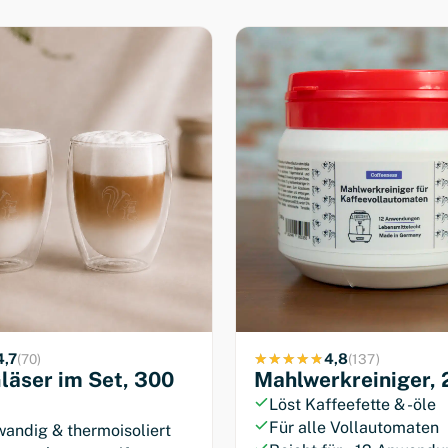
ten
Säure &
dich geröstet.
4,7
4,8
(70)
(137)
läser im Set, 300
Mahlwerkreiniger, 
Löst Kaffeefette & -öle
Für alle Vollautomaten
andig & thermoisoliert