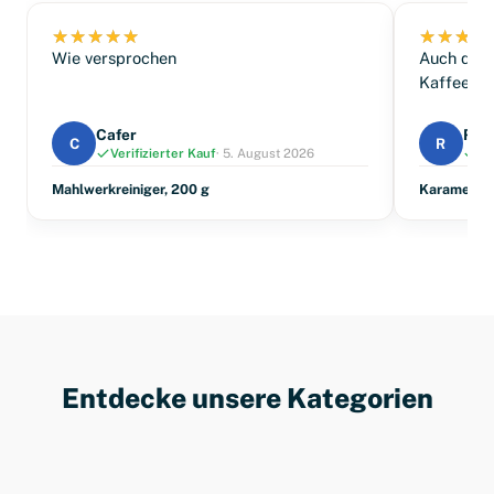
Wie versprochen
Auch das 
Kaffeenas
Cafer
Ren
C
R
Verifizierter Kauf
· 5. August 2026
Ve
Mahlwerkreiniger, 200 g
Karamell S
Entdecke unsere Kategorien
Kaffee
Reiniger & Entkalker
Kaffeegläser
Sirups
Kaffeezubehör
Ratgeber