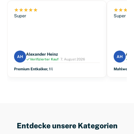
Super
Super
Alexander Heinz
Ale
AH
AH
Verifizierter Kauf
· 7. August 2026
Ve
Premium Entkalker, 1 l
Mahlwerkre
Entdecke unsere Kategorien
Kaffee
Reiniger & Entkalker