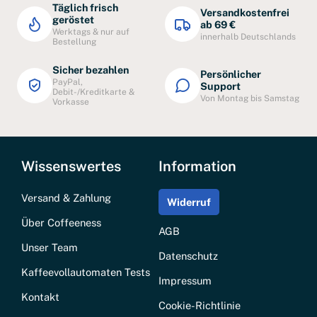
Täglich frisch
Versandkostenfrei
geröstet
ab 69 €
Werktags & nur auf
innerhalb Deutschlands
Bestellung
Sicher bezahlen
Persönlicher
PayPal,
Support
Debit-/Kreditkarte &
Von Montag bis Samstag
Vorkasse
Wissenswertes
Information
Versand & Zahlung
Widerruf
Über Coffeeness
AGB
Unser Team
Datenschutz
Kaffeevollautomaten Tests
Impressum
Kontakt
Cookie-Richtlinie