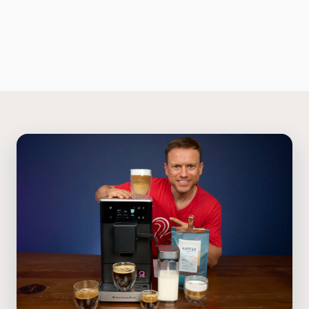
Kaffeegläser
Sirups
Kaffeezubehör
Ratgeber