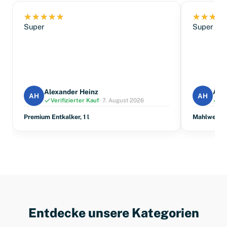
Super
Super
Alexander Heinz
Ale
AH
AH
Verifizierter Kauf
· 7. August 2026
Ve
Premium Entkalker, 1 l
Mahlwerkre
Entdecke unsere Kategorien
Kaffee
Reiniger & Entkalker