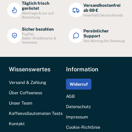
Täglich frisch
Versandkostenfrei
geröstet
ab 69 €
Werktags & nur auf
innerhalb Deutschlands
Bestellung
Sicher bezahlen
Persönlicher
PayPal,
Support
Debit-/Kreditkarte &
Von Montag bis Samstag
Vorkasse
Wissenswertes
Information
Versand & Zahlung
Widerruf
Über Coffeeness
AGB
Unser Team
Datenschutz
Kaffeevollautomaten Tests
Impressum
Kontakt
Cookie-Richtlinie