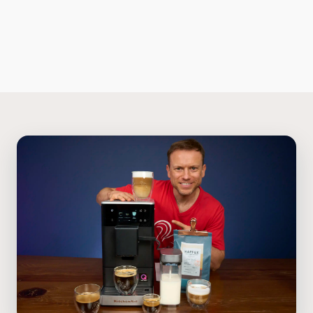
Kaffeegläser
Sirups
Kaffeezubehör
Ratgeber